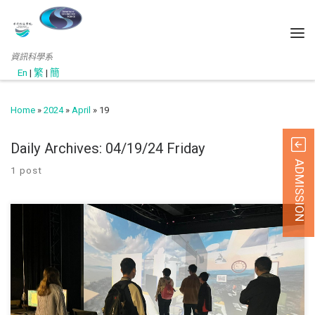
資訊科學系
En
|
繁
|
簡
Home
»
2024
»
April
»
19
Daily Archives:
04/19/24 Friday
ADMISSION
1 post
此網頁只提供英文版 (November, 2023) The workshop was design