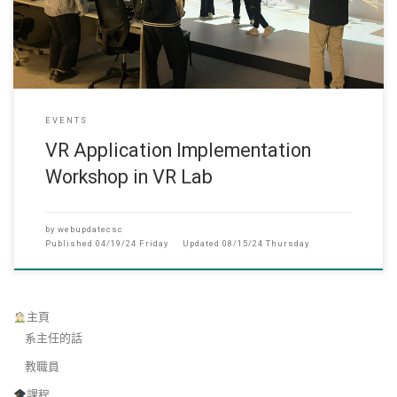
EVENTS
VR Application Implementation
Workshop in VR Lab
by
webupdatecsc
Published
04/19/24 Friday
Updated
08/15/24 Thursday
主頁
系主任的話
教職員
課程