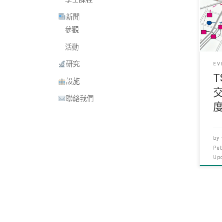
刊論
新聞
流
架
參觀
活動
研究
EV
T
設施
聯絡我們
by
Pu
Up