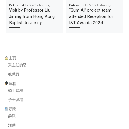
Published
07/27/26 Monday
Published
07/22/24 Monday
Visit by Professor Liu
“Gum AI” project team
Jiming from Hong Kong
attended Reception for
Baptist University
I&T Awards 2024
主页
系主任的话
教職員
课程
碩士課程
学士课程
新聞
參觀
活動