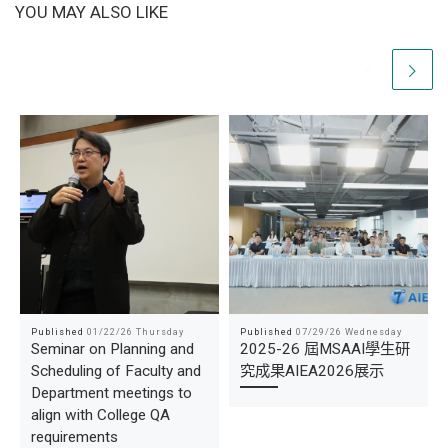
YOU MAY ALSO LIKE
Published
01/22/26 Thursday
Published
07/29/26 Wednesday
Seminar on Planning and
2025-26 屆MSAAI學生研
Scheduling of Faculty and
究成果AIEA2026展示
Department meetings to
align with College QA
requirements