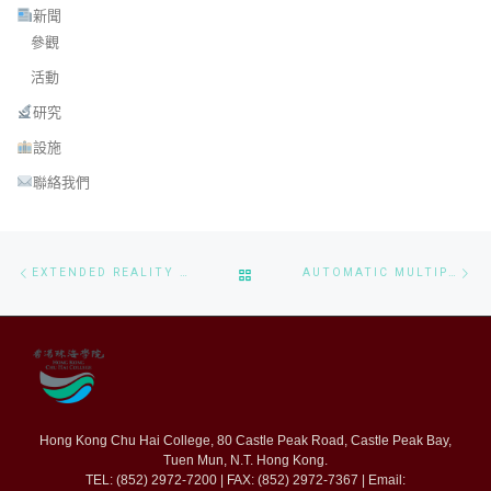
新聞
參觀
活動
研究
設施
聯絡我們
Post navigation
Previous post
Ne
BACK TO POST LIST
EXTENDED REALITY ON SMART TRANSPORT AND LOGISTICS: EMBRACING INNOVATIVE THEORIES AND TECHNOLOGIES FOR ENHANCING OPERATIONAL RESILIENCE AND EFFICIENCY
AUTOMATIC MULTIPLE LEVEL GUM DISEASE DETECTION BASED ON DEEP NEURAL NETWORK: ALGORITHM AND SYSTEM
Hong Kong Chu Hai College, 80 Castle Peak Road, Castle Peak Bay,
Tuen Mun, N.T. Hong Kong.
TEL: (852) 2972-7200 | FAX: (852) 2972-7367 | Email: