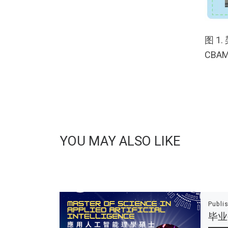
图 1
CBA
YOU MAY ALSO LIKE
Publi
毕业