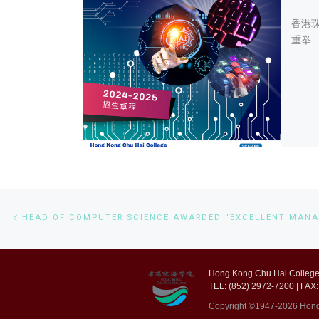
香港珠
重举
Post navigation
Previous post
Hong Kong Chu Hai College,
TEL: (852) 2972-7200 | FAX:
Copyright ©1947-2026 Hong K