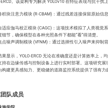
O-ERCD。该架构专为解决 YOLOv10 在特征表现与
卷积块注意力模块 (R-CBAM)：通过残差连接保留原始
自适应伽马校正模块 (CAGC)：这项技术模拟了人类视
度细节，确保模型在各种光照条件下都能“看”得清楚。
焦点噪声调制模块 (VFNM)：通过选择性引入噪声来抑
结果显示，YOLO-ERCD 无论在准确度还是计算效率上
支持在边缘传感与控制设备上进行实时部署。这项研究展现了
为构建更具感知力、更稳健的道路监控系统提供了强有力
究团队成员
珠海学院