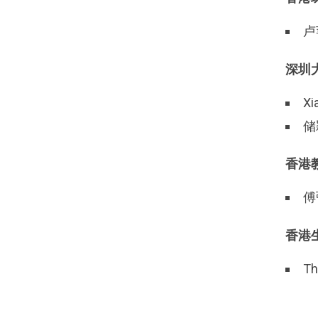
卢
深圳
X
储
香港
傅
香港
Th