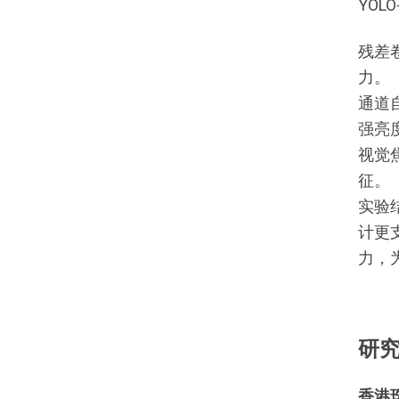
YOL
残差
力。
通道
强亮
视觉
征。
实验
计更
力，
研
香港