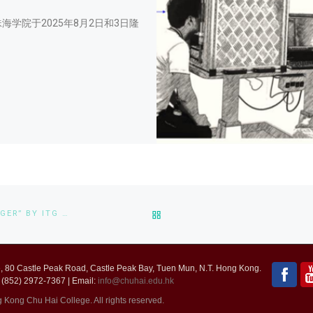
海学院于2025年8月2日和3日隆
BACK TO POST LIST
HEAD OF COMPUTER SCIENCE AWARDED “EXCELLENT MANAGER” BY ITG EDUCATION
 80 Castle Peak Road, Castle Peak Bay, Tuen Mun, N.T. Hong Kong.
 (852) 2972-7367 | Email:
info@chuhai.edu.hk
ong Chu Hai College. All rights reserved.