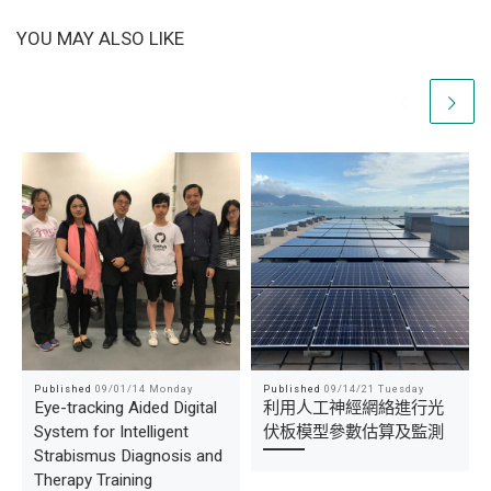
YOU MAY ALSO LIKE
Published
09/01/14 Monday
Published
09/14/21 Tuesday
Eye-tracking Aided Digital
利用人工神經網絡進行光
System for Intelligent
伏板模型參數估算及監測
Strabismus Diagnosis and
Therapy Training