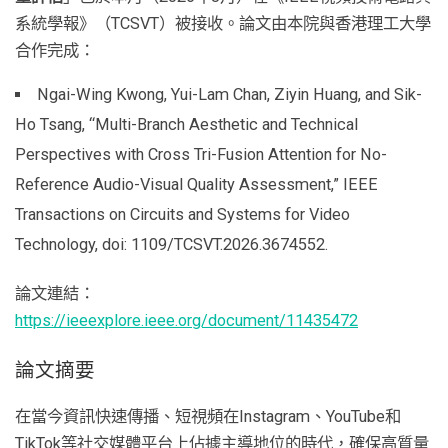
系統學報》（TCSVT）被接收。論文由本院與香港理工大學
合作完成：
Ngai-Wing Kwong, Yui-Lam Chan, Ziyin Huang, and Sik-
Ho Tsang, “Multi-Branch Aesthetic and Technical
Perspectives with Cross Tri-Fusion Attention for No-
Reference Audio-Visual Quality Assessment,” IEEE
Transactions on Circuits and Systems for Video
Technology, doi: 1109/TCSVT.2026.3674552.
論文連結：
https://ieeexplore.ieee.org/document/11435472
論文摘要
在當今資訊快速傳播、短視頻在Instagram、YouTube和
TikTok等社交媒體平台上佔據主導地位的時代，確保高質量