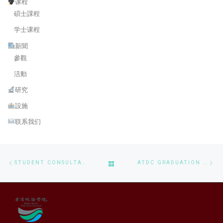
课程
碩士課程
学士课程
新聞
參觀
活動
研究
設施
联系我们
Post navigation
Previous post
Ne
BACK TO POST LIST
STUDENT CONSULTATION MEETING FOR BACHELOR OF SCIENCE (HONOURS) IN COMPUTER SCIENCE
ATDC GRADUATION EXHIBITION SHOWCASES CREATIVITY IN VR LAB