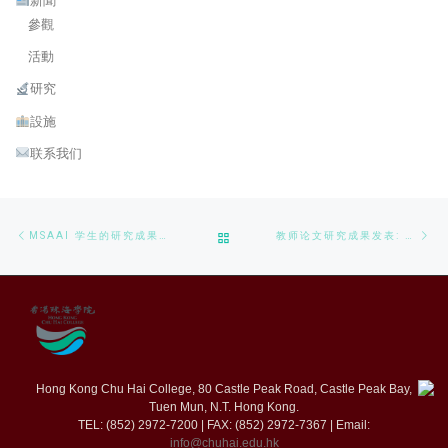
新聞
參觀
活動
研究
設施
联系我们
Post navigation
Previous post
Ne
BACK TO POST LIST
MSAAI 学生的研究成果发表：智慧基建视角下钢材缺陷分类的机器学习算法应用研究
教师论文研究成果发表: 具有信息恢复功能的稳健图对比学习
Hong Kong Chu Hai College, 80 Castle Peak Road, Castle Peak Bay,
Tuen Mun, N.T. Hong Kong.
TEL: (852) 2972-7200 | FAX: (852) 2972-7367 | Email:
info@chuhai.edu.hk