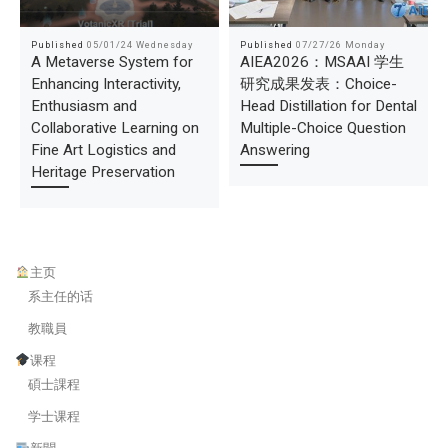
Published
05/01/24 Wednesday
Published
07/27/26 Monday
A Metaverse System for
AIEA2026：MSAAI 学生
Enhancing Interactivity,
研究成果发表：Choice-
Enthusiasm and
Head Distillation for Dental
Collaborative Learning on
Multiple-Choice Question
Fine Art Logistics and
Answering
Heritage Preservation
主页
系主任的话
教職員
课程
碩士課程
学士课程