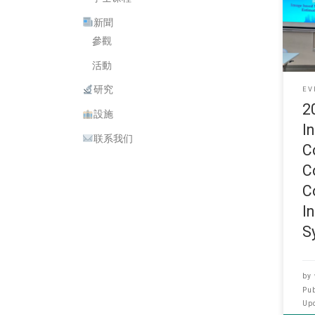
1 Ma
新聞
Conf
參觀
活動
研究
EV
2
設施
I
联系我们
C
C
C
I
S
by
Pu
Up