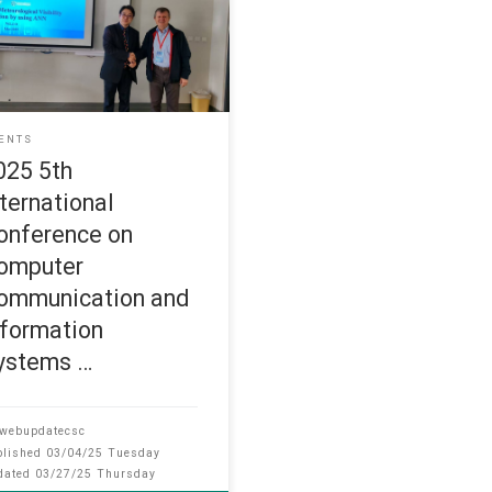
rch 2025 The 5th International
erence on C
ENTS
025 5th
nternational
onference on
omputer
ommunication and
nformation
ystems …
webupdatecsc
blished
03/04/25 Tuesday
dated
03/27/25 Thursday