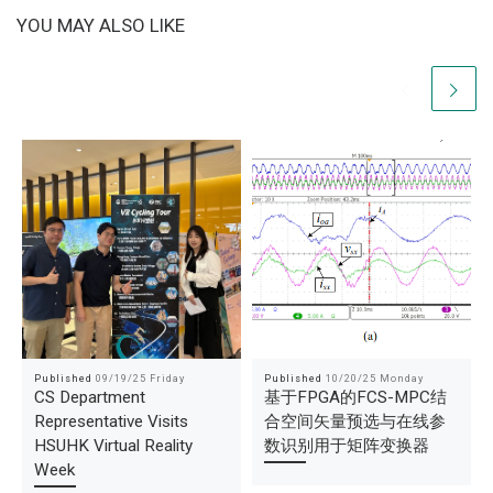
YOU MAY ALSO LIKE
Published
09/19/25 Friday
Published
10/20/25 Monday
CS Department
基于FPGA的FCS-MPC结
Representative Visits
合空间矢量预选与在线参
HSUHK Virtual Reality
数识别用于矩阵变换器
Week