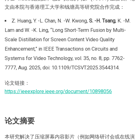
文由本院与香港理工大学和钱塘高等研究院合作完成：
Z. Huang, Y. -L. Chan, N. -W. Kwong,
S. -H. Tsang
, K. -M.
Lam and W. -K. Ling, “Long Short-Term Fusion by Multi-
Scale Distillation for Screen Content Video Quality
Enhancement,” in IEEE Transactions on Circuits and
Systems for Video Technology, vol. 35, no. 8, pp. 7762-
7777, Aug. 2025, doi: 10.1109/TCSVT.2025.3544314.
论文链接：
https://ieeexplore.ieee.org/document/10898056
论文摘要
本研究解决了压缩屏幕内容影片（例如网络研讨会或在线演