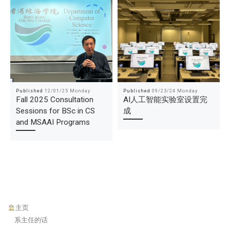
Published
12/01/25 Monday
Published
09/23/24 Monday
Fall 2025 Consultation
AI人工智能实验室设置完
Sessions for BSc in CS
成
and MSAAI Programs
主页
系主任的话