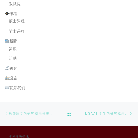
教職員
课程
碩士課程
学士课程
新聞
參觀
活動
研究
設施
联系我们
Post navigation
Previous post
Ne
BACK TO POST LIST
教師論文的研究成果發表: 令人兴奋的视频质量增强新研究！
MSAAI 学生的研究成果发表：智慧基建视角下钢材缺陷分类的机器学习算法应用研究